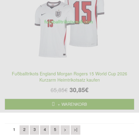
Fußballtrikots England Morgan Rogers 15 World Cup 2026
Kurzarm Heimtrikotsatz kaufen
30,85€
65,85€
+ WARENKORB
1
2
3
4
5
>
>|