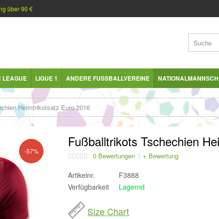
ng über 90 €
R LEAGUE
LIGUE 1
ANDERE FUSSBALLVEREINE
NATIONALMANNSCH
echien Heimtrikotsatz Euro 2016
Fußballtrikots Tschechien He
-57%
0 Bewertungen
+ Bewertung
Artikelnr.
F3888
Verfügbarkeit
Lagernd
Size Chart