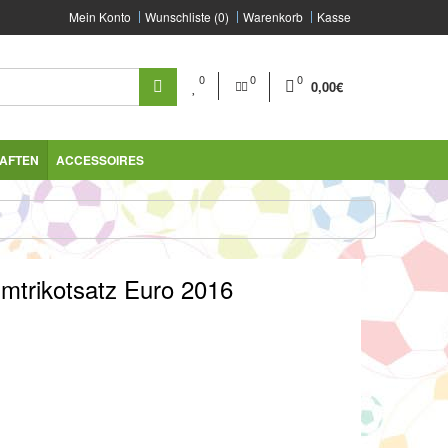
Mein Konto
Wunschliste (0)
Warenkorb
Kasse
0
0
0
0,00€
AFTEN
ACCESSOIRES
imtrikotsatz Euro 2016