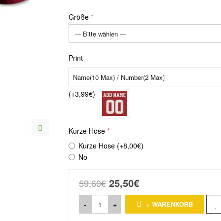
Größe
Print
(+3,99€)
Kurze Hose
Kurze Hose (+8,00€)
No
25,50€
59,60€
-
+
+ WARENKORB