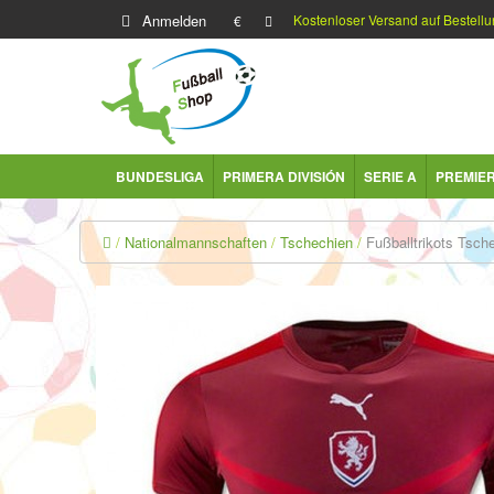
Anmelden
Kostenloser Versand auf Bestellu
€
BUNDESLIGA
PRIMERA DIVISIÓN
SERIE A
PREMIE
Nationalmannschaften
Tschechien
Fußballtrikots Tsch