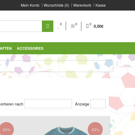
Mein Konto
Wunschliste (0)
Warenkorb
Kasse
0
0
0
0,00€
AFTEN
ACCESSOIRES
ortieren nach
Anzeige
-53%
-53%