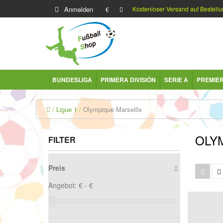
Anmelden
Kostenloser Versand auf Bestellu
€
BUNDESLIGA
PRIMERA DIVISIÓN
SERIE A
PREMIE
Ligue 1
Olympique Marseille
OLY
FILTER
Preis
Angebot:
€ -
€