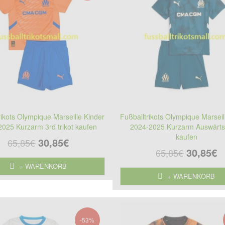
rikots Olympique Marseille Kinder
Fußballtrikots Olympique Marseil
025 Kurzarm 3rd trikot kaufen
2024-2025 Kurzarm Auswärts-
kaufen
30,85€
65,85€
30,85€
65,85€
+ WARENKORB
+ WARENKORB
-53%