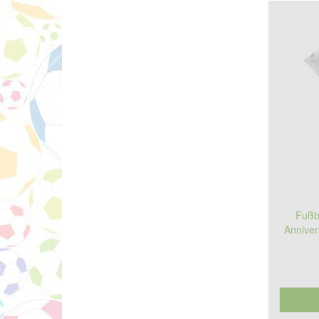
Fußba
Anniver