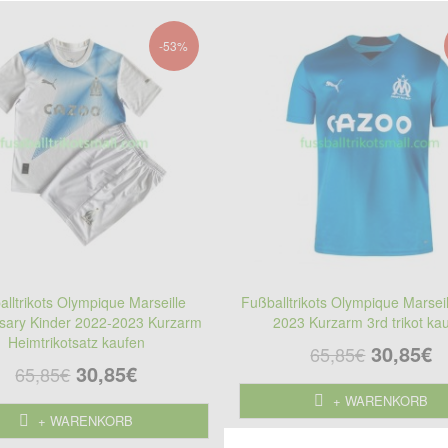
-53%
lltrikots Olympique Marseille
Fußballtrikots Olympique Marsei
sary Kinder 2022-2023 Kurzarm
2023 Kurzarm 3rd trikot ka
Heimtrikotsatz kaufen
30,85€
65,85€
30,85€
65,85€
+ WARENKORB
+ WARENKORB