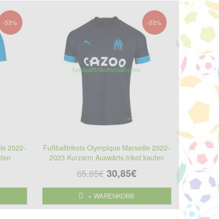
-53%
-53%
lle 2022-
Fußballtrikots Olympique Marseille 2022-
ufen
2023 Kurzarm Auswärts-trikot kaufen
30,85€
65,85€
+ WARENKORB